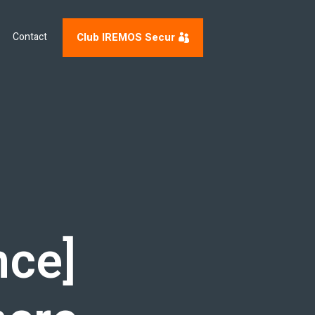
Club IREMOS Secur
Contact
nce]