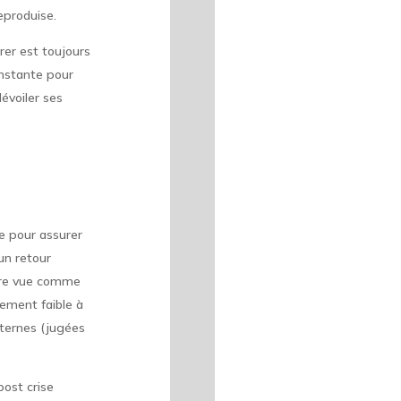
eproduise.
rer est toujours
constante pour
dévoiler ses
le pour assurer
 un retour
être vue comme
ement faible à
nternes (jugées
post crise