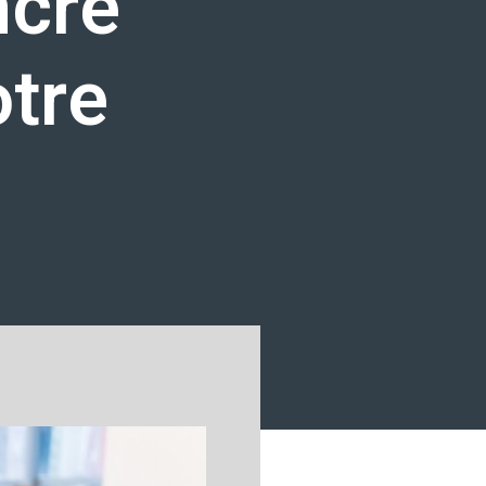
cre
otre