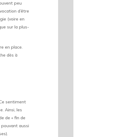
 Souvent peu
vocation d’être
gie (voire en
ue sur la plus-
re en place.
che dès à
. Ce sentiment
. Ainsi, les
e de « fin de
s pouvant aussi
es).