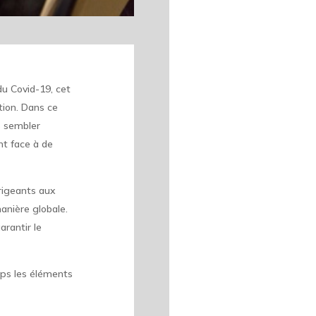
du Covid-19, cet
tion. Dans ce
s sembler
nt face à de
irigeants aux
anière globale.
arantir le
ps les éléments