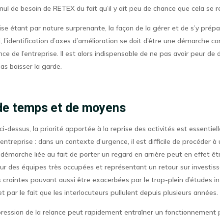
 nul de besoin de RETEX du fait qu’il y ait peu de chance que cela se r
ise étant par nature surprenante, la façon de la gérer et de s’y prépa
si, l’identification d’axes d’amélioration se doit d’être une démarche 
ence de l’entreprise. Il est alors indispensable de ne pas avoir peur de 
pas baisser la garde.
e temps et de moyens
dessus, la priorité apportée à la reprise des activités est essentiel
’entreprise : dans un contexte d’urgence, il est difficile de procéder à
 démarche liée au fait de porter un regard en arrière peut en effet 
r des équipes très occupées et représentant un retour sur investiss
 craintes pouvant aussi être exacerbées par le trop-plein d’études i
 et par le fait que les interlocuteurs pullulent depuis plusieurs années.
pression de la relance peut rapidement entraîner un fonctionnement 