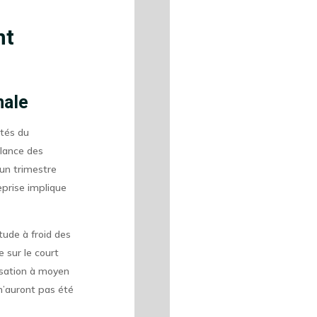
nt
male
ités du
elance des
’un trimestre
eprise implique
tude à froid des
 sur le court
nisation à moyen
n’auront pas été