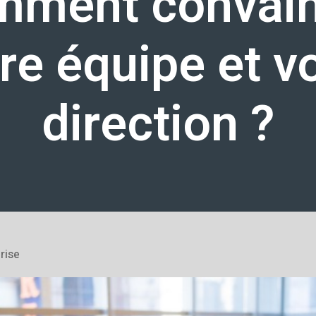
mment convain
re équipe et v
direction ?
rise