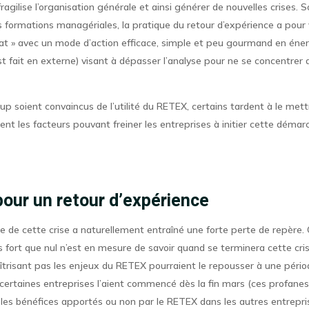
ragilise l’organisation générale et ainsi générer de nouvelles crises.
 formations managériales, la pratique du retour d’expérience a pour 
tat » avec un mode d’action efficace, simple et peu gourmand en éner
st fait en externe) visant à dépasser l’analyse pour ne se concentrer q
p soient convaincus de l’utilité du RETEX, certains tardent à le mett
nt les facteurs pouvant freiner les entreprises à initier cette démar
pour un retour d’expérience
te de cette crise a naturellement entraîné une forte perte de repère
s fort que nul n’est en mesure de savoir quand se terminera cette crise
trisant pas les enjeux du RETEX pourraient le repousser à une périod
e certaines entreprises l’aient commencé dès la fin mars (ces profane
 les bénéfices apportés ou non par le RETEX dans les autres entrepris