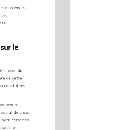
 sur un ras-le-
ombre
ipes
sur le
 la crise du
nte de cette
les constatées
e beaucoup
positif de crise,
part, certaines
tuelle et