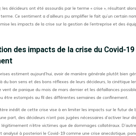
 les décideurs ont été assourdis par le terme « crise », résultant alors
 terme. Ce sentiment a d’ailleurs pu amplifier le fait qu’un certain n
imise les impacts de la crise sur la gestion de l’entreprise et des équ
ion des impacts de la crise du Covid-19 
ent
rises estiment aujourd’hui, avoir de manière générale plutôt bien géré
à du bon sens et des bons réflexes de leurs décideurs, la cinétique le
 le vent de panique du mois de mars dernier et les défaillances possib
pu être estompés au fil des différentes semaines de confinement.
tère inédit de cette crise vise à en limiter les impacts sur le futur d
une part, des décideurs n’ont pas jugées nécessaires d’activer leur dis
 légitimement n’être victimes que de dommages collatéraux. D’autre 
t analysé à posteriori le Covid-19 comme une crise anecdotique, ponc