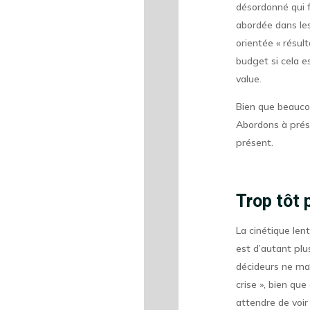
désordonné qui f
abordée dans les
orientée « résul
budget si cela e
value.
Bien que beaucou
Abordons à prése
présent.
Trop tôt 
La cinétique len
est d’autant plu
décideurs ne maî
crise », bien qu
attendre de voir