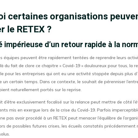
i certaines organisations peuve
er le RETEX ?
 impérieuse d’un retour rapide à la nor
 les équipes peuvent être rapidement tentées de reprendre leurs activ
là du fait de clore ce chapitre « Covid-19 » douloureux pour tous, la r
tale pour les entreprises qui ont eu une activité stoppée depuis plus d
e un certain temps. Dans ce contexte, le souhait de pérenniser l’entr
soient naturellement portés sur la reprise.
it d’être exclusivement focalisé sur la relance peut mettre de côté l’é
ts mis en exergue lors de la crise du Covid-19. Parfois imperceptible
e ne pas avoir procédé à un RETEX peut menacer l’équilibre de l’orga
lors de possibles futures crises, les écueils constatés précédemment 
olus.