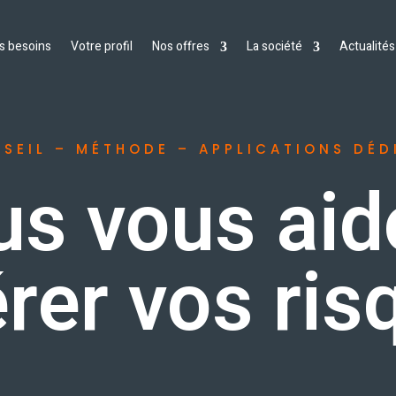
s besoins
Votre profil
Nos offres
La société
Actualités
SEIL – MÉTHODE – APPLICATIONS DÉD
s vous ai
érer vos ris