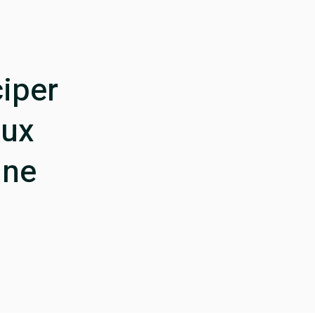
iper
aux
une