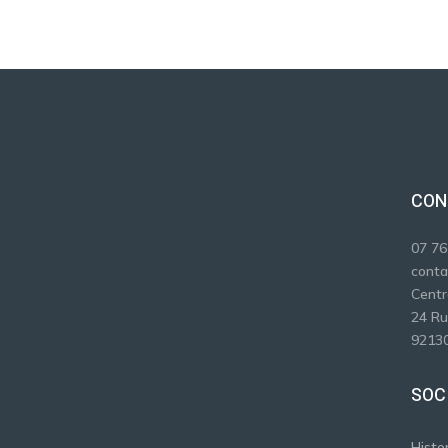
CON
07 76
conta
Centr
24 Ru
92130
SOC
Histo