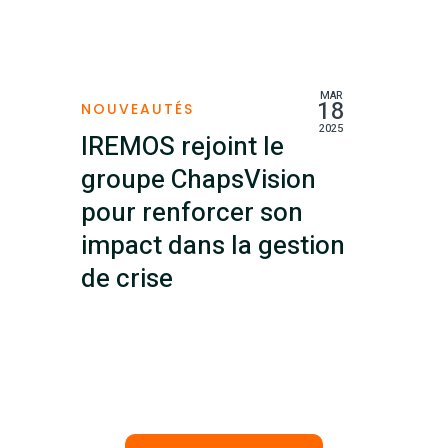
NOV
21
SÉCURITÉ DES DÉPLACEMENTS
2024
World Vigilance –
l’application pour la
sécurité de vos
déplacements