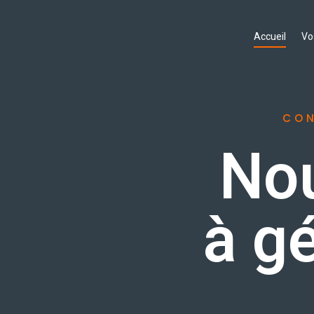
Accueil
Vo
CON
Nou
à g