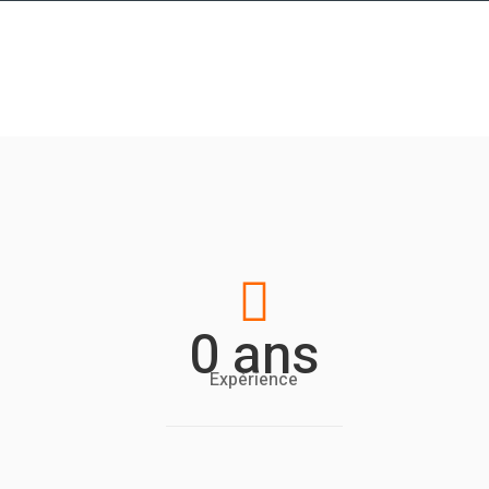

0
ans
Expérience