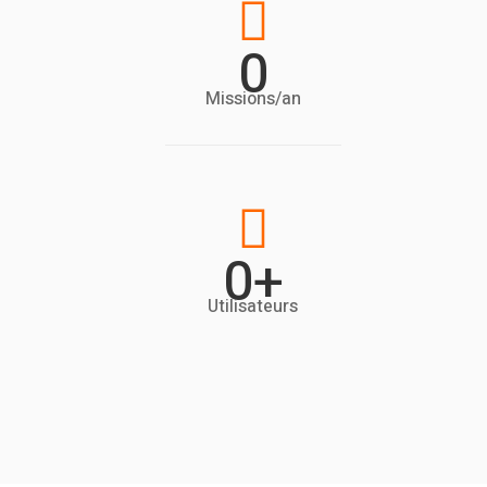

0
Missions/an

0
+
Utilisateurs