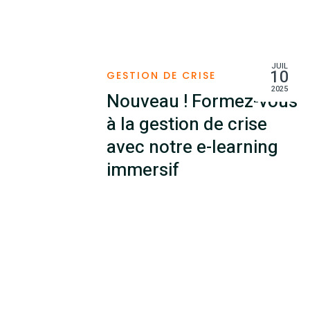
JUIL
MAR
10
18
NOUVEAUTÉS
2025
2025
-vous
IREMOS rejoint le
se
groupe ChapsVision
ing
pour renforcer son
impact dans la gestion
de crise