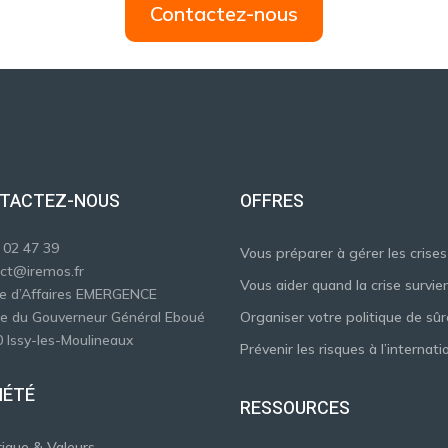
Contactez-nous
TACTEZ-NOUS
OFFRES
 02 47 39
Vous préparer à gérer les crises
ct@iremos.fr
Vous aider quand la crise survie
e d’Affaires EMERGENCE
e du Gouverneur Général Eboué
Organiser votre politique de sû
 Issy-les-Moulineaux
Prévenir les risques à l’internati
IÉTÉ
RESSOURCES
rique & Valeurs