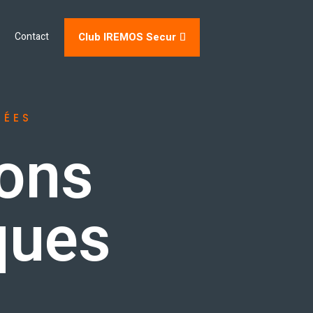
Club IREMOS Secur
Contact
IÉES
dons
ques