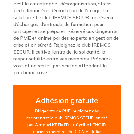
c’est la catastrophe : désorganisation, stress,
perte financière, dégradation de l’image. La
solution ? Le club IREMOS SECUR : un réseau
d’échanges, d’entraide, de formation pour
anticiper et se préparer. Réservé aux dirigeants
de PME et animé par des experts en gestion de
crise et en sûreté. Rejoignez le club IREMOS
SECUR. Il cultive l’entraide, la solidarité, la
responsabilité entre ses membres. Préparez-
vous et ne restez pas seul en attendant la
prochaine crise.
Adhésion gratuite
Dirigeants de PME, rejoignez dès
maintenant le club IREMOS SECUR, animé
par
Arnaud KREMER
et
Cyrille LENOIR
,
anciens membres du GIGN et
Julie