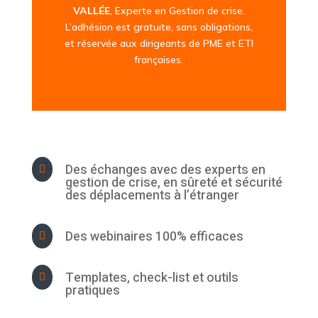
VALLÉE
, Experte en Gestion de crise.
L’adhésion est gratuite, sans obligations,
et réservée aux dirigeants de PME et ETI
françaises.
Des échanges avec des experts en

gestion de crise, en sûreté et sécurité
des déplacements à l’étranger
Des webinaires 100% efficaces

Templates, check-list et outils

pratiques