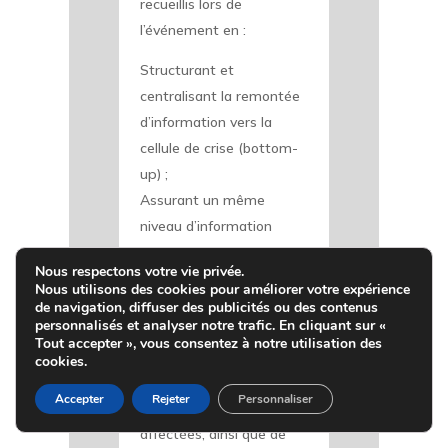
recueillis lors de
l’événement en :
Structurant et
centralisant la remontée
d’information vers la
cellule de crise (bottom-
up) ;
Assurant un même
niveau d’information
parmi les différents
Nous respectons votre vie privée.
acteurs composant la
Nous utilisons des cookies pour améliorer votre expérience
cellule de crise ;
de navigation, diffuser des publicités ou des contenus
personnalisés et analyser notre trafic. En cliquant sur «
Suivre l’évolution de
Tout accepter », vous consentez à notre utilisation des
l’événement pour les
cookies.
parties-prenantes
Accepter
Rejeter
Personnaliser
internes et externes
affectées, ainsi que de