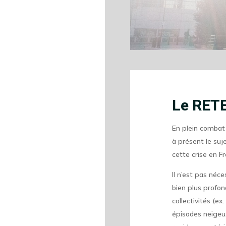
Le RETE
En plein combat 
à présent le suje
cette crise en F
Il n’est pas néc
bien plus profo
collectivités (ex
épisodes neigeux,