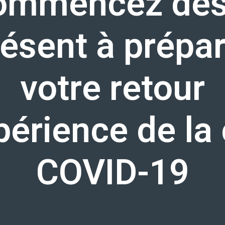
ommencez dès
ésent à prépa
votre retour
périence de la 
COVID-19