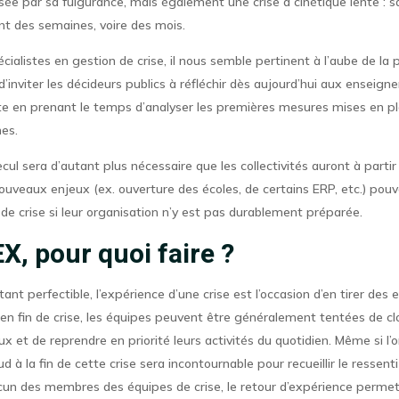
isée par sa fulgurance, mais également une crise à cinétique lente : s
nt des semaines, voire des mois.
écialistes en gestion de crise, il nous semble pertinent à l’aube de la
’inviter les décideurs publics à réfléchir dès aujourd’hui aux enseign
ite en prenant le temps d’analyser les premières mesures mises en pla
es.
ecul sera d’autant plus nécessaire que les collectivités auront à parti
nouveaux enjeux (ex. ouverture des écoles, de certains ERP, etc.) pou
de crise si leur organisation n’y est pas durablement préparée.
X, pour quoi faire ?
tant perfectible, l’expérience d’une crise est l’occasion d’en tirer de
, en fin de crise, les équipes peuvent être généralement tentées de cl
ux et de reprendre en priorité leurs activités du quotidien. Même si l’
d à la fin de cette crise sera incontournable pour recueillir le ressen
acun des membres des équipes de crise, le retour d’expérience perme