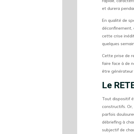
rapide, caractér
et durera penda
En qualité de sp
déconfinement, d
cette crise inéd
quelques semain
Cette prise de r
faire face à de 
être générateur 
Le RETE
Tout dispositif é
constructifs. Or
parfois douloure
débriefing à chau
subjectif de ch