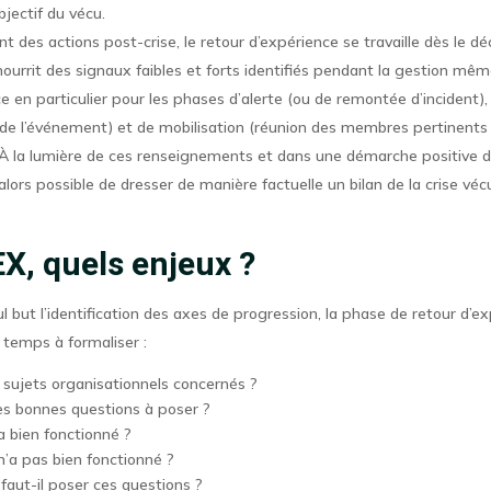
bjectif du vécu.
t des actions post-crise, le retour d’expérience se travaille dès le 
e nourrit des signaux faibles et forts identifiés pendant la gestion mê
e en particulier pour les phases d’alerte (ou de remontée d’incident), 
 de l’événement) et de mobilisation (réunion des membres pertinents 
). À la lumière de ces renseignements et dans une démarche positive d
 alors possible de dresser de manière factuelle un bilan de la crise vé
X, quels enjeux ?
l but l’identification des axes de progression, la phase de retour d’e
 temps à formaliser :
 sujets organisationnels concernés ?
es bonnes questions à poser ?
a bien fonctionné ?
n’a pas bien fonctionné ?
faut-il poser ces questions ?