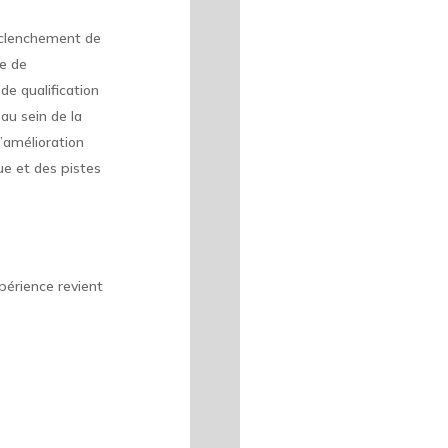
déclenchement de
me de
de qualification
au sein de la
’amélioration
cue et des pistes
xpérience revient