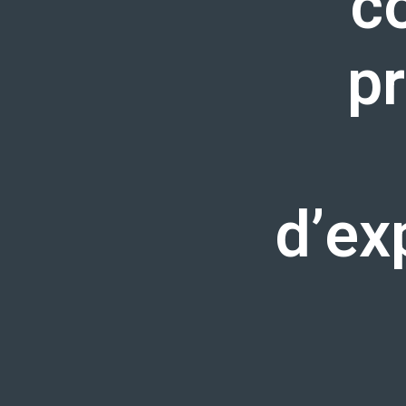
c
pr
d’ex