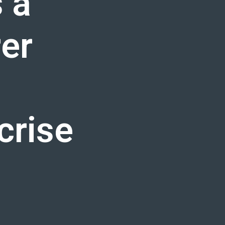
 à
rer
crise