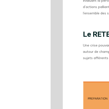
évaluant la pert
d’actions palli
l’ensemble des se
Le RETE
Une crise pouvan
autour de champs
sujets afférents