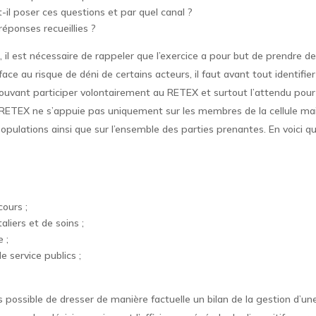
il poser ces questions et par quel canal ?
réponses recueillies ?
, il est nécessaire de rappeler que l’exercice a pour but de prendre de
t face au risque de déni de certains acteurs, il faut avant tout identifie
ouvant participer volontairement au RETEX et surtout l’attendu pour
e RETEX ne s’appuie pas uniquement sur les membres de la cellule mai
populations ainsi que sur l’ensemble des parties prenantes. En voici q
ours ;
aliers et de soins ;
e ;
e service publics ;
ors possible de dresser de manière factuelle un bilan de la gestion d’une