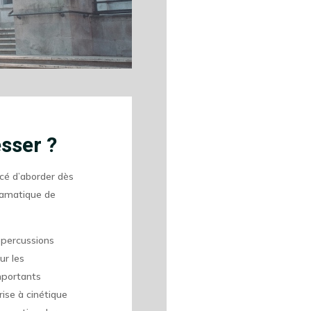
sser ?
acé d’aborder dès
dramatique de
épercussions
ur les
importants
rise à cinétique