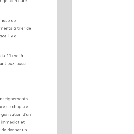
a gestion dure
 phase de
ements à tirer de
ce il y a
r du 11 mai à
vant eux-aussi
s enseignements
ore ce chapitre
organisation d’un
ti immédiat et
t de donner un