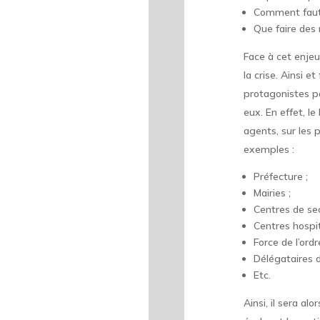
Comment faut-
Que faire des 
Face à cet enjeu
la crise. Ainsi e
protagonistes p
eux. En effet, l
agents, sur les 
exemples :
Préfecture ;
Mairies ;
Centres de sec
Centres hospit
Force de l’ordr
Délégataires d
Etc.
Ainsi, il sera al