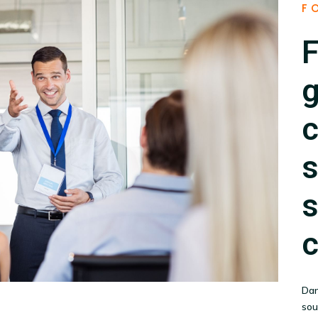
F
g
c
s
s
c
Dan
sou