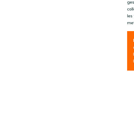
ges
col
les
met