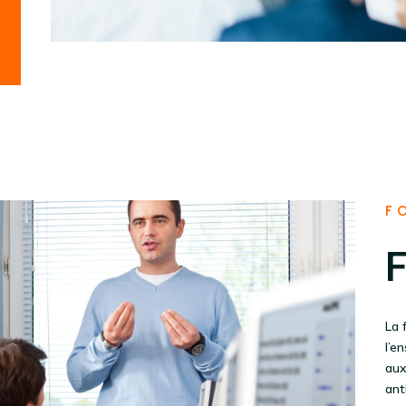
F
La 
l’e
aux
ant