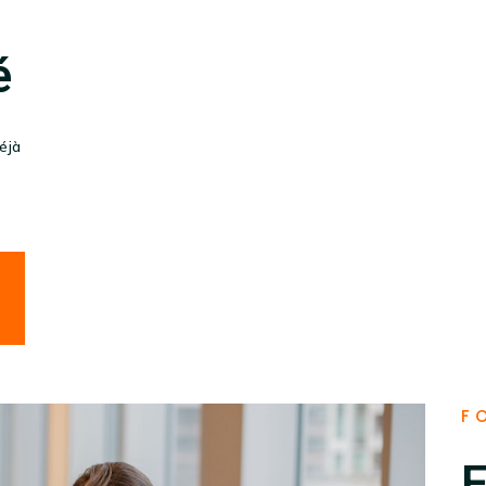
é
éjà
F
E