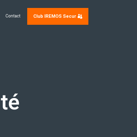
Club IREMOS Secur
Contact
té