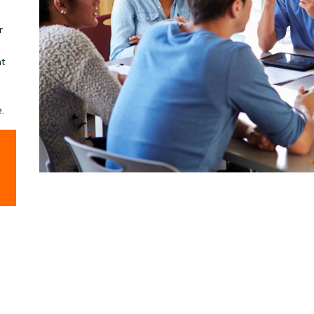
r
nt
.