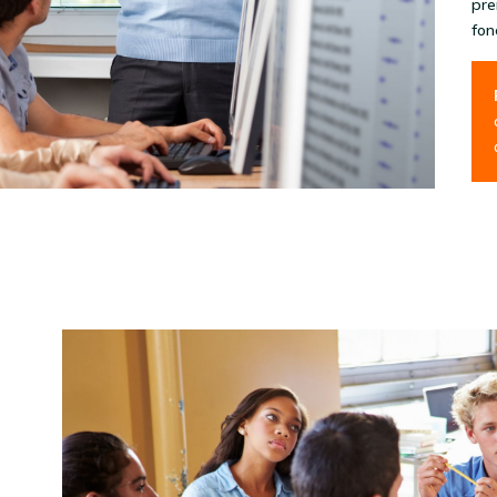
pre
fon