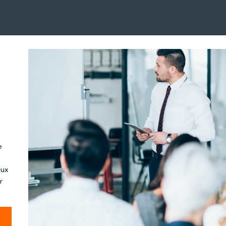
e
aux
r