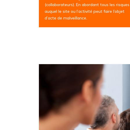
(collaborateurs). En abordant tous les risques
auquel le site ou l’activité peut faire l’objet
d’acte de malveillance.